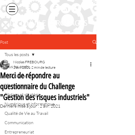
Post
Tous les posts
Nicolas FREBOURG
Tous les posts
2 avr. 2021
2 min de lecture
Merci de répondre au
Relation client
questionnaire du Challenge
Management
Pilotage et stratégie
"Gestion des risques industriels"
Numérique et informatique
Dernière mise à jour :
2 avr. 2021
Qualité de Vie au Travail
Communication
Entrepreneuriat