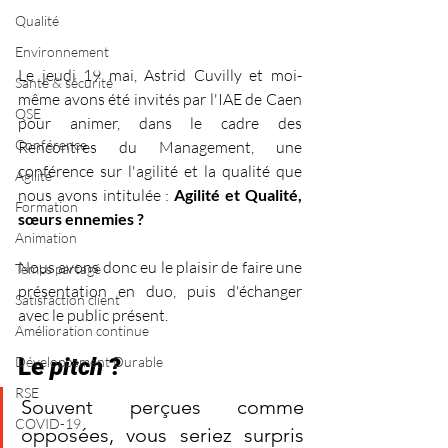
Qualité
Environnement
Le jeudi 19 mai, Astrid Cuvilly et moi-
Santé & sécurité
même avons été invités par l'IAE de Caen 
QSE
pour animer, dans le cadre des 
Conférence
Rencontres du Management, une 
conférence sur l'agilité et la qualité que 
Agilité
nous avons intitulée : 
Agilité et Qualité, 
Formation
sœurs ennemies ?
Animation
Nous avons donc eu le plaisir de faire une 
Temps partagé
présentation en duo, puis d'échanger 
Satisfaction client
avec le public présent.
Amélioration continue
Le 
pitch 
? 
Développement Durable
RSE
Souvent perçues comme 
COVID-19
opposées, vous seriez surpris 