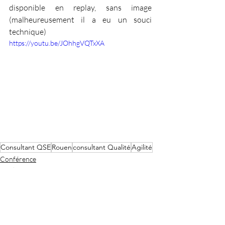
disponible en replay, sans image  
(malheureusement il a eu un souci 
technique)
https://youtu.be/JOhhgVQTxXA
Consultant QSE
Rouen
consultant Qualité
Agilité
Conférence
Qualité
Agilité