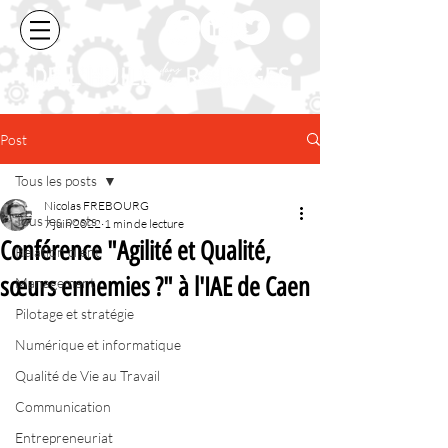
Post
Tous les posts
Nicolas FREBOURG
Tous les posts
7 juin 2022
1 min de lecture
Conférence "Agilité et Qualité,
Relation client
sœurs ennemies ?" à l'IAE de Caen
Management
Pilotage et stratégie
Numérique et informatique
Qualité de Vie au Travail
Communication
Entrepreneuriat