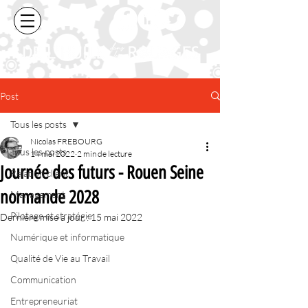
Post
Tous les posts
Nicolas FREBOURG
Tous les posts
14 mai 2022
2 min de lecture
Journée des futurs - Rouen Seine
Relation client
normande 2028
Management
Pilotage et stratégie
Dernière mise à jour :
15 mai 2022
Numérique et informatique
Qualité de Vie au Travail
Communication
Entrepreneuriat