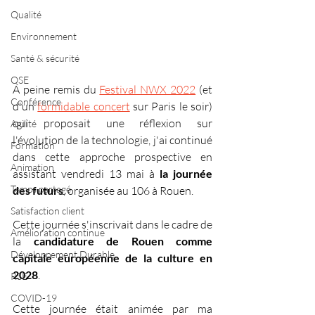
Qualité
Environnement
Santé & sécurité
QSE
A peine remis du 
Festival NWX 2022
 (et 
Conférence
d'un 
formidable concert
 sur Paris le soir) 
qui proposait une réflexion sur 
Agilité
l'évolution de la technologie, j'ai continué 
Formation
dans cette approche prospective en 
Animation
assistant vendredi 13 mai à 
la journée 
Temps partagé
des futurs
, organisée au 106 à Rouen.
Satisfaction client
Cette journée s'inscrivait dans le cadre de 
Amélioration continue
la 
candidature de Rouen comme 
Développement Durable
capitale européenne de la culture en 
2028
.
RSE
COVID-19
Cette journée était animée par ma 