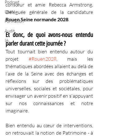
Podcast
consœur et amie Rebecca Armstrong, 
Lean
Déléguée générale de la candidature 
Rouen Seine normande 2028
.
Formation
Audit
Et donc, de quoi avons-nous entendu 
IA
parler durant cette journée ?
Tout tournait bien entendu autour du 
projet 
#Rouen2028
, mais les 
thématiques abordées allaient au delà de 
l’axe de la Seine avec des échanges et 
réflexions sur des problématiques 
universelles, sociales et sociétales, pour 
envisager un avenir positif en s'appuyant 
sur nos connaissances et notre 
imaginaire.
Bien entendu au cœur de interventions, 
on retrouvait la notion de Patrimoine - à 