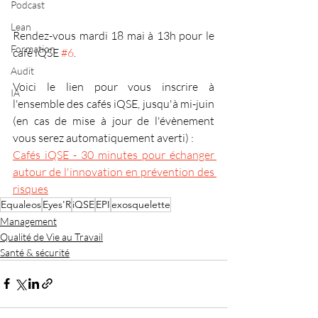
Podcast
Lean
Rendez-vous mardi 18 mai à 13h pour le 
Formation
café iQSE 
#6
.
Audit
Voici le lien pour vous inscrire à 
IA
l'ensemble des cafés iQSE, jusqu'à mi-juin 
(en cas de mise à jour de l'évènement 
vous serez automatiquement averti) : 
Cafés iQSE - 30 minutes pour échanger 
autour de l'innovation en prévention des 
risques
Equaleos
Eyes'R
iQSE
EPI
exosquelette
Management
Qualité de Vie au Travail
Santé & sécurité