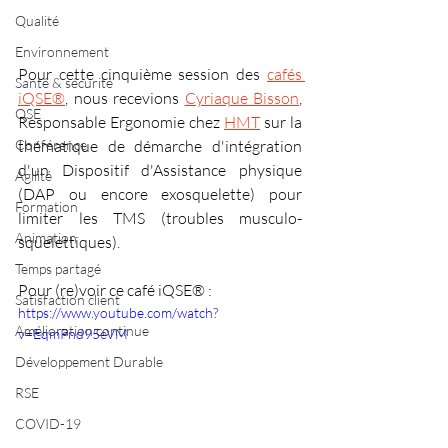
Qualité
Environnement
Pour cette cinquième session des 
cafés 
Santé & sécurité
iQSE®
, nous recevions 
Cyriaque Bisson
, 
QSE
Responsable Ergonomie chez 
HMT
 sur la 
thématique de démarche d'intégration 
Conférence
d'un Dispositif d'Assistance physique 
Agilité
(DAP ou encore exosquelette) pour 
Formation
limiter les TMS (troubles musculo-
Animation
squelettiques).
Temps partagé
Pour (re)voir ce café iQSE® :
Satisfaction client
https://www.youtube.com/watch?
Amélioration continue
v=EqmPnd95eVM
Développement Durable
RSE
COVID-19