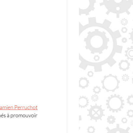
amien Perruchot
nés à promouvoir 