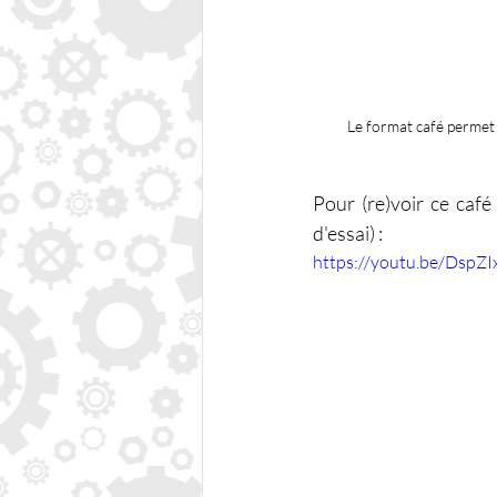
Le format café permet d
Pour (re)voir ce caf
d'essai) :
https://youtu.be/DspZI