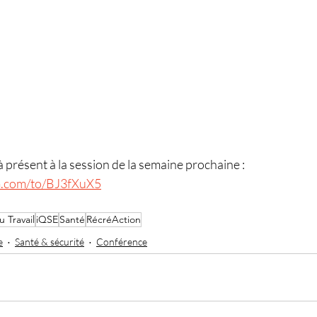
à présent à la session de la semaine prochaine : 
rm.com/to/BJ3fXuX5
u Travail
iQSE
Santé
RécréAction
e
Santé & sécurité
Conférence