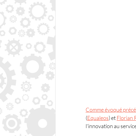
Comme évoqué précéd
(
Equaleos
) et 
Florian
l'innovation au servic