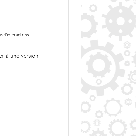
us d'interactions
r à une version 