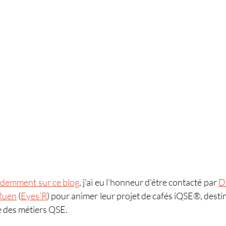
emment sur ce blog
, j'ai eu l'honneur d'être contacté par 
D
 Ruen
 (
Eyes'R
) pour animer leur projet de cafés iQSE®, desti
e des métiers QSE.