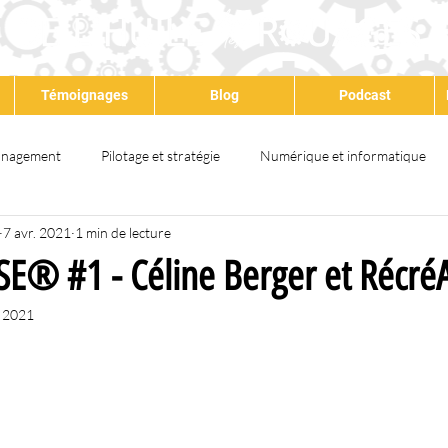
Témoignages
Blog
Podcast
nagement
Pilotage et stratégie
Numérique et informatique
7 avr. 2021
1 min de lecture
at
Qualité
Environnement
Santé & sécurité
QSE
QSE® #1 - Céline Berger et Récré
. 2021
ps partagé
Satisfaction client
Amélioration continue
Dév
Lean
Formation
Audit
IA