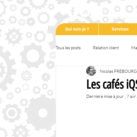
Qui suis-je ?
Services
Tous les posts
Relation client
Ma
Nicolas FREBOURG
Communication
Entrepreneuri
Les cafés i
Dernière mise à jour :
7 avr
Formation
Animation
Tem
RSE
COVID-19
Podcast