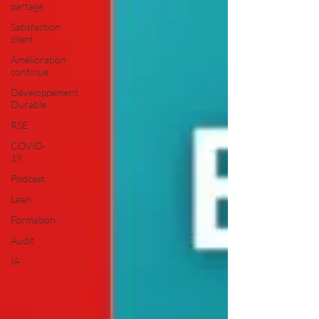
partagé
Satisfaction
client
Amélioration
continue
Développement
Durable
RSE
COVID-
19
Podcast
Lean
Formation
Audit
IA