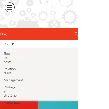
Blog
RSE
Tous
les
posts
Relation
client
Management
Pilotage
et
stratégie
Numérique
et