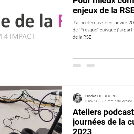
Pour mieux com
enjeux de la RS
J'ai pu découvrir en janvier 2
de "Fresque" puisque j'ai parti
de la RSE
Nicolas FREBOURG
3 nov. 2023
2 min de lecture
Ateliers podcast
journées de la c
2023