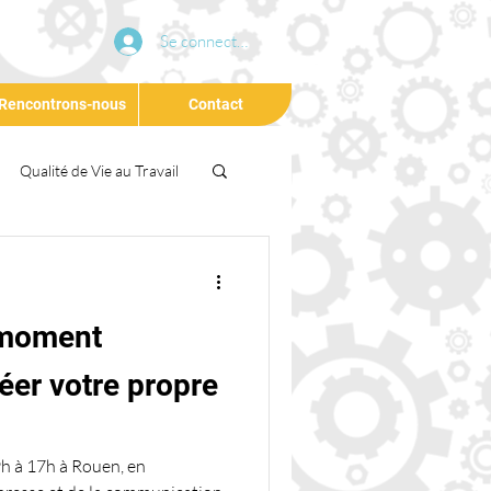
Se connecter
Rencontrons-nous
Contact
Qualité de Vie au Travail
Conférence
Agilité
le moment
eloppement Durable
éer votre propre
h à 17h à Rouen, en