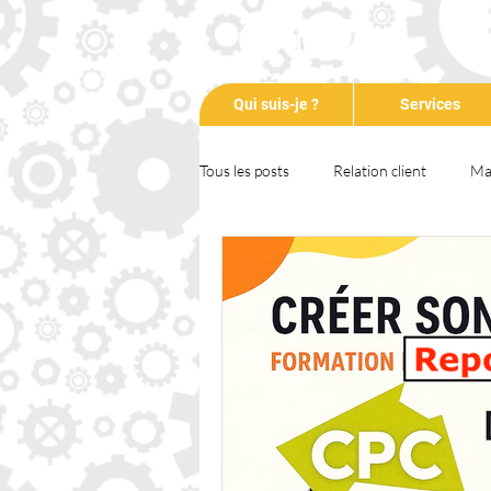
Qui suis-je ?
Services
Tous les posts
Relation client
Ma
Communication
Entrepreneuri
Formation
Animation
Tem
RSE
COVID-19
Podcast