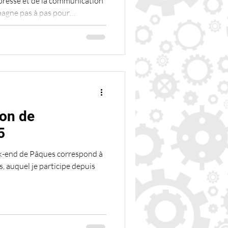
 presse et de la communication
agne pas à pas pour
u audio prêt à être diffuser.
ion de
5
-end de Pâques correspond à
, auquel je participe depuis