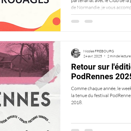
partenariat avec le Club de la
de Normandie, je vous accomp
apprendre à produire un conten
Nicolas FREBOURG
24 avr. 2025
2 min de lecture
Retour sur l'édit
PodRennes 202
Comme chaque année, le week
la tenue du festival PodRennes
2018.