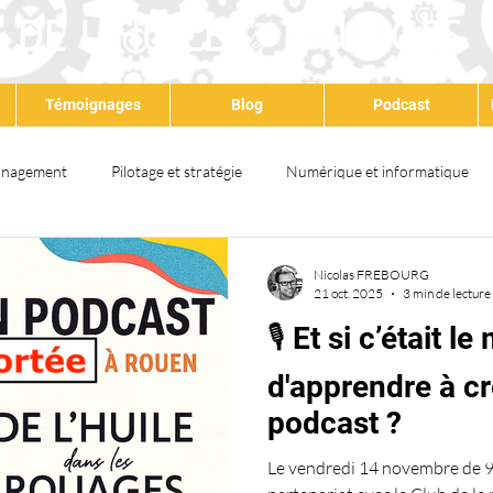
Témoignages
Blog
Podcast
nagement
Pilotage et stratégie
Numérique et informatique
at
Qualité
Environnement
Santé & sécurité
QSE
Nicolas FREBOURG
21 oct. 2025
3 min de lecture
🎙️ Et si c’était 
ps partagé
Satisfaction client
Amélioration continue
Dév
d'apprendre à cr
podcast ?
Lean
Formation
Audit
IA
Le vendredi 14 novembre de 9