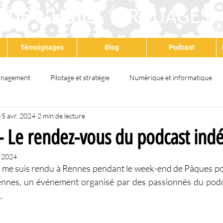
Témoignages
Blog
Podcast
nagement
Pilotage et stratégie
Numérique et informatique
5 avr. 2024
2 min de lecture
at
Qualité
Environnement
Santé & sécurité
QSE
 Le rendez-vous du podcast ind
. 2024
ps partagé
Satisfaction client
Amélioration continue
Dév
 me suis rendu à Rennes pendant le week-end de Pâques pour
nnes, un événement organisé par des passionnés du podca
k
.
Lean
Formation
Audit
IA