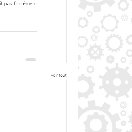
t pas forcément 
Voir tout