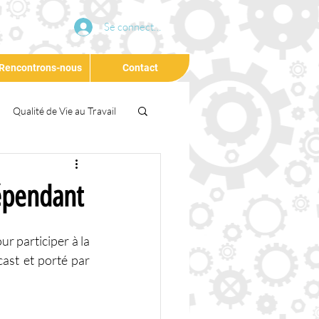
Se connecter
Rencontrons-nous
Contact
Qualité de Vie au Travail
Conférence
Agilité
épendant
eloppement Durable
 participer à la 
st et porté par 