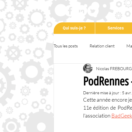
Qui suis-je ?
Services
Tous les posts
Relation client
Ma
Nicolas FREBOURG
Communication
Entrepreneuri
PodRennes -
Dernière mise à jour :
5 avr
Formation
Animation
Tem
Cette année encore je
11e édition de PodRe
l'association 
BadGee
RSE
COVID-19
Podcast