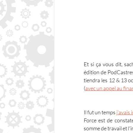
Et si ça vous dit, sa
édition de PodCastres 
tiendra les 12 & 13 o
(
avec un appel au fina
Il fut un temps 
j'avais
Force est de constate
somme de travail et l'