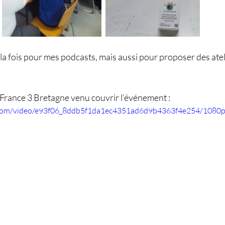
la fois pour mes podcasts, mais aussi pour proposer des atel
 France 3 Bretagne venu couvrir l'événement :
ic.com/video/e93f06_8ddb5f1da1ec4351ad6d9b4363f4e254/1080p