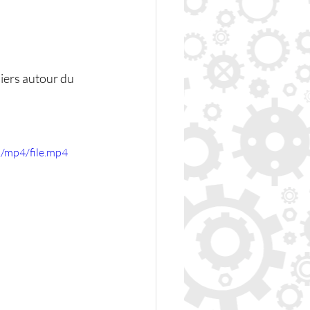
iers autour du 
/mp4/file.mp4