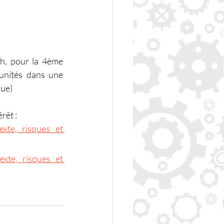
h, pour la 4ème 
unités dans une 
ue) 
rêt :
te, risques et 
xte, risques et 