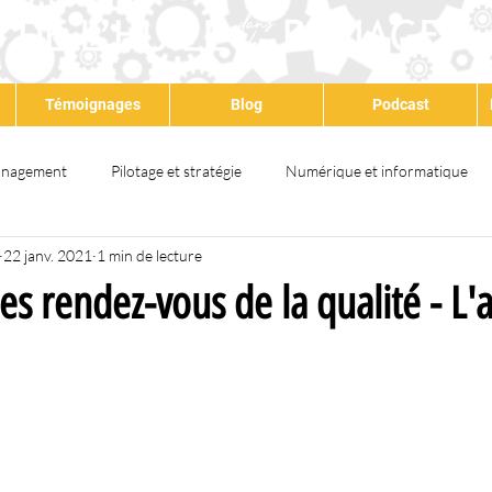
Témoignages
Blog
Podcast
nagement
Pilotage et stratégie
Numérique et informatique
22 janv. 2021
1 min de lecture
at
Qualité
Environnement
Santé & sécurité
QSE
es rendez-vous de la qualité - L'
ps partagé
Satisfaction client
Amélioration continue
Dév
Lean
Formation
Audit
IA