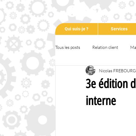
Qui suis-je ?
Services
Tous les posts
Relation client
Ma
Nicolas FREBOURG
Communication
Entrepreneuri
3e édition d
Formation
Animation
Tem
interne
RSE
COVID-19
Podcast