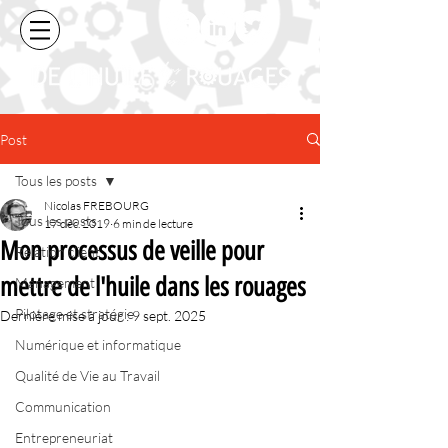
Post
Tous les posts
Nicolas FREBOURG
Tous les posts
17 déc. 2019
6 min de lecture
Mon processus de veille pour
Relation client
mettre de l'huile dans les rouages
Management
Pilotage et stratégie
Dernière mise à jour :
9 sept. 2025
Numérique et informatique
Qualité de Vie au Travail
Communication
Entrepreneuriat