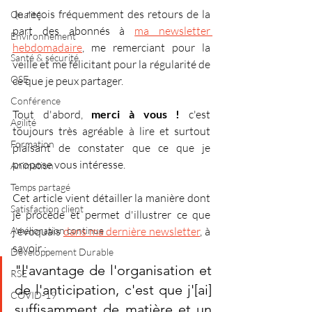
Je reçois fréquemment des retours de la 
Qualité
part des abonnés à 
ma newsletter 
Environnement
hebdomadaire
, me remerciant pour la 
Santé & sécurité
veille et me félicitant pour la régularité de 
QSE
ce que je peux partager.
Conférence
Tout d'abord, 
merci à vous !
 c'est 
Agilité
toujours très agréable à lire et surtout 
Formation
plaisant de constater que ce que je 
propose vous intéresse. 
Animation
Temps partagé
Cet article vient détailler la manière dont 
Satisfaction client
je procède et permet d'illustrer ce que 
Amélioration continue
j'évoquais 
dans ma dernière newsletter
, à 
savoir : 
Développement Durable
"l'avantage de l'organisation et 
RSE
de l'anticipation, c'est que j'[ai] 
COVID-19
suffisamment de matière et un 