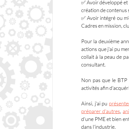
✅ Avoir développé et m
création de contenus su
✅ Avoir intégré ou m'ê
Cadres en mission, cl
Pour la deuxième année 
actions que j'ai pu me
collait à la peau de 
consultant.
Non pas que le BTP ne
activités afin d'acqué
Ainsi, j'ai pu 
présente
préparer d'autres
, 
an
d'une PME et bien ent
dans l'industrie.