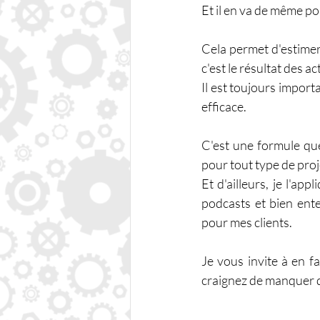
Et il en va de même po
Cela permet d'estimer s
c'est le résultat des a
Il est toujours importa
efficace.
C'est une formule que
pour tout type de proje
Et d'ailleurs, je l'a
podcasts et bien ente
pour mes clients.
Je vous invite à en f
craignez de manquer d'