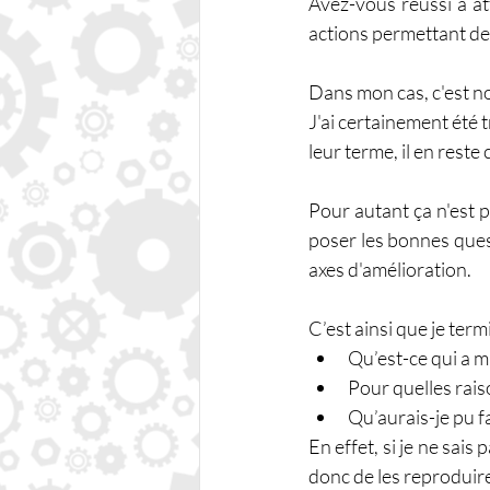
Avez-vous réussi à at
actions permettant de 
Dans mon cas, c'est n
J'ai certainement été t
leur terme, il en reste
Pour autant ça n'est p
poser les bonnes questi
axes d'amélioration.
C’est ainsi que je term
Qu’est-ce qui a m
Pour quelles rais
Qu’aurais-je pu f
En effet, si je ne sais 
donc de les reproduire