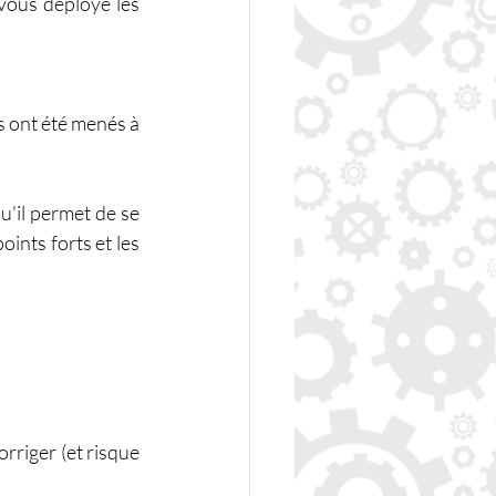
-vous déployé les 
s ont été menés à 
u'il permet de se 
ints forts et les 
orriger (et risque 