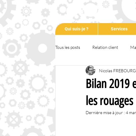
Qui suis-je ?
Services
Tous les posts
Relation client
Ma
Nicolas FREBOURG
Communication
Entrepreneuri
Bilan 2019 e
Formation
Animation
Tem
les rouages
Dernière mise à jour :
4 ma
RSE
COVID-19
Podcast