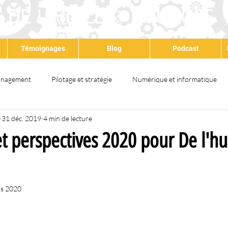
Témoignages
Blog
Podcast
nagement
Pilotage et stratégie
Numérique et informatique
31 déc. 2019
4 min de lecture
at
Qualité
Environnement
Santé & sécurité
QSE
t perspectives 2020 pour De l'hu
ps partagé
Satisfaction client
Amélioration continue
Dév
rs 2020
Lean
Formation
Audit
IA